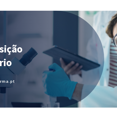
sição
rio
arma.pt