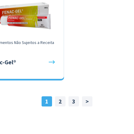
mentos Não Sujeitos a Receita
c-Gel®
1
2
3
>