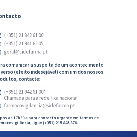
ontacto
(+351) 21 942 61 00
(+351) 21 941 62 05
geral@sidefarma.pt
ra comunicar a suspeita de um acontecimento
verso (efeito indesejável) com um dos nossos
odutos, contacte:
(+351) 21 942 61 00*
Chamada para a rede fixa nacional
farmacovigilancia@sidefarma.pt
Após as 17h30 e para contacto urgente em termos de
rmacovigilância, ligue (+351) 215 845 376.