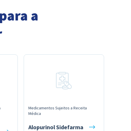
para a
r
a
Medicamentos Sujeitos a Receita
Médica
Alopurinol Sidefarma