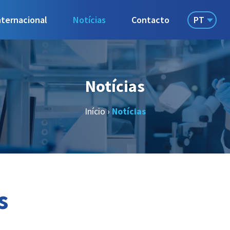
PT
nternacional
Notícias
Contacto
Notícias
Início
›
Notícias
s