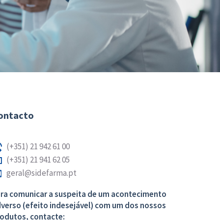
ontacto
(+351) 21 942 61 00
(+351) 21 941 62 05
geral@sidefarma.pt
ra comunicar a suspeita de um acontecimento
verso (efeito indesejável) com um dos nossos
odutos, contacte: