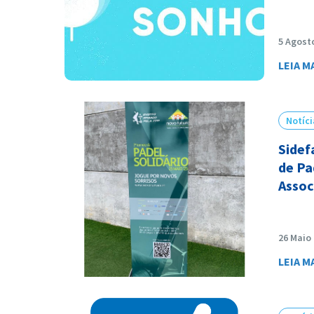
5 Agost
LEIA M
Notíci
Sidef
de Pa
Assoc
26 Maio
LEIA M