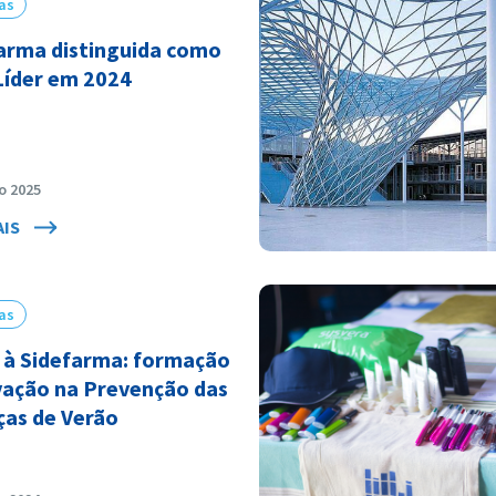
as
arma distinguida como
Líder em 2024
o 2025
AIS
as
a à Sidefarma: formação
vação na Prevenção das
as de Verão