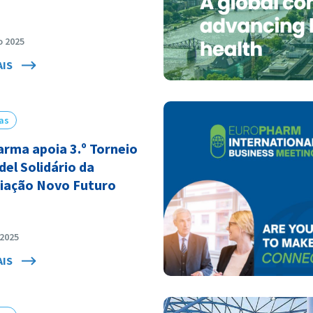
o 2025
AIS
as
arma apoia 3.º Torneio
del Solidário da
iação Novo Futuro
 2025
AIS