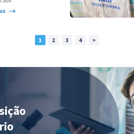
o 2024
AIS
1
2
3
4
>
sição
rio