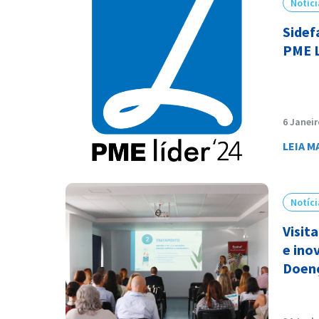
Notíci
Sidef
PME 
6 Janeir
LEIA M
Notíci
Visit
e ino
Doenç