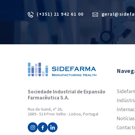
(+351) 21 942 61 00
geral@sidef
Naveg
Sidefar
Sociedade Industrial de Expansão
Farmacêutica S.A.
Indústri
Internac
Rua da Guiné, nº 26,
2689 - 514 Prior Velho - Lisboa, Portugal
Notícias
Contact