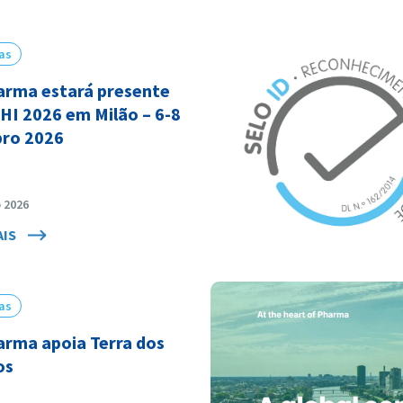
as
arma estará presente
HI 2026 em Milão – 6-8
ro 2026
o 2026
AIS
as
arma apoia Terra dos
os