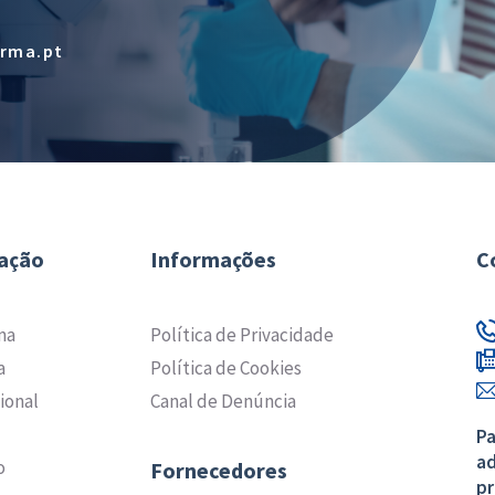
arma.pt
ação
Informações
C
ma
Política de Privacidade
a
Política de Cookies
ional
Canal de Denúncia
Pa
ad
o
Fornecedores
pr