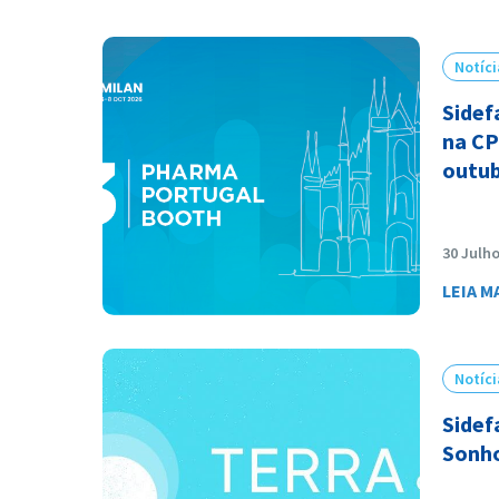
Notíci
Sidef
na CP
outub
30 Julh
LEIA M
Notíci
Sidef
Sonh