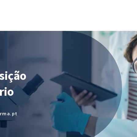
sição
rio
arma.pt