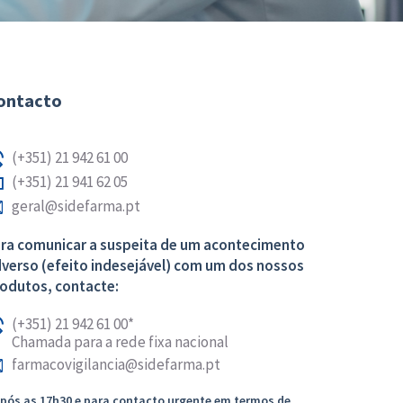
ontacto
(+351) 21 942 61 00
(+351) 21 941 62 05
geral@sidefarma.pt
ra comunicar a suspeita de um acontecimento
verso (efeito indesejável) com um dos nossos
odutos, contacte:
(+351) 21 942 61 00*
Chamada para a rede fixa nacional
farmacovigilancia@sidefarma.pt
Após as 17h30 e para contacto urgente em termos de